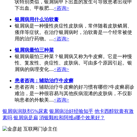
状特别类似，银屑病甲下出血的发生可导致患者出现甲
下出血、甲板肥....
<咨询>
银屑病用什么泊软膏
银屑病是一种慢性炎症性皮肤病，常伴随着皮肤鳞屑、
瘙痒等症状。在治疗银屑病时，泊软膏是一个经常被使
用的治疗药物。....
<咨询>
银屑病最怕三种菜
银屑病最怕三种菜？银屑病又称为牛皮癣。它是一种慢
性、复发性、炎症性、皮肤病。可由多个原因引起。银
屑病的病理变化....
<咨询>
患者咨询：辅助治疗牛皮癣
患者咨询：辅助治疗牛皮癣的好习惯有哪些?牛皮癣易诊
难治，是一种很容易与其他疾病混淆的皮肤病，不仅影
响患者的外貌美....
<咨询>
银屑病润肤剂5%尿素
银屑病治好经验知乎
他卡西醇软膏有激
素吗
银屑病是扁
消银颗粒和阿维a哪个效果好？