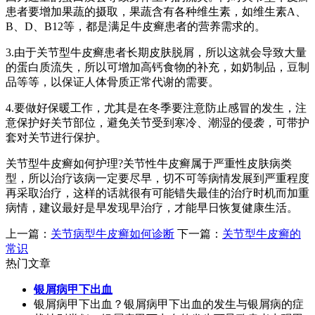
患者要增加果蔬的摄取，果蔬含有各种维生素，如维生素A、
B、D、B12等，都是满足牛皮癣患者的营养需求的。
3.由于关节型牛皮癣患者长期皮肤脱屑，所以这就会导致大量
的蛋白质流失，所以可增加高钙食物的补充，如奶制品，豆制
品等等，以保证人体骨质正常代谢的需要。
4.要做好保暖工作，尤其是在冬季要注意防止感冒的发生，注
意保护好关节部位，避免关节受到寒冷、潮湿的侵袭，可带护
套对关节进行保护。
关节型牛皮癣如何护理?关节性牛皮癣属于严重性皮肤病类
型，所以治疗该病一定要尽早，切不可等病情发展到严重程度
再采取治疗，这样的话就很有可能错失最佳的治疗时机而加重
病情，建议最好是早发现早治疗，才能早日恢复健康生活。
上一篇：
关节病型牛皮癣如何诊断
下一篇：
关节型牛皮癣的
常识
热门文章
银屑病甲下出血
银屑病甲下出血？银屑病甲下出血的发生与银屑病的症