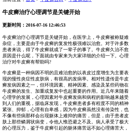
牛皮癣治疗心理调节是关键开始
更新时间：2016-07-16 12:46:53
牛皮癣治疗心理调节是关键开始，在医学上，牛皮癣被称疑难
杂症，主要是由于牛皮癣的复发性极强难以治愈。对于许多数
患者来说，得了牛皮癣就成了一辈子的事了。牛皮癣久治不愈
原因是什么呢，下面就由专家来为大家详细的介绍一下。心理
治疗对牛皮癣有帮助吗?
牛皮癣是一种病因不明的且难治愈的以表皮过度增生为主要表
现的慢性炎症性皮肤病，有很高的发病率。相对性遗传是牛皮
癣发病因素之一，但环境因素、精神因素、感染及某些药物在
牛皮癣的发生、加重或复发中也起重要的作用。近几年来随着
心理学的发展，心理因素对牛皮癣发病和病程的影响越来越受
到人们的重视，据临床发现，牛皮癣患者多有程度不同的精神
紧张、抑郁，心理有自卑感，因为牛皮癣虽然没有传染性，也
不像有些病那样会出现躯体上难抑的痛苦，但是，由于患者皮
肤上那些鳞屑状病变，令他人惟恐避之不及。病人承受了极大
的心理压力，鉴于牛皮癣引起的躯体痛苦远不如心理痛苦大，