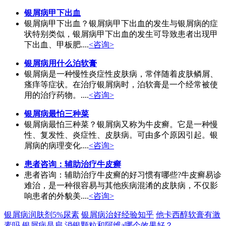
银屑病甲下出血
银屑病甲下出血？银屑病甲下出血的发生与银屑病的症
状特别类似，银屑病甲下出血的发生可导致患者出现甲
下出血、甲板肥....
<咨询>
银屑病用什么泊软膏
银屑病是一种慢性炎症性皮肤病，常伴随着皮肤鳞屑、
瘙痒等症状。在治疗银屑病时，泊软膏是一个经常被使
用的治疗药物。....
<咨询>
银屑病最怕三种菜
银屑病最怕三种菜？银屑病又称为牛皮癣。它是一种慢
性、复发性、炎症性、皮肤病。可由多个原因引起。银
屑病的病理变化....
<咨询>
患者咨询：辅助治疗牛皮癣
患者咨询：辅助治疗牛皮癣的好习惯有哪些?牛皮癣易诊
难治，是一种很容易与其他疾病混淆的皮肤病，不仅影
响患者的外貌美....
<咨询>
银屑病润肤剂5%尿素
银屑病治好经验知乎
他卡西醇软膏有激
素吗
银屑病是扁
消银颗粒和阿维a哪个效果好？