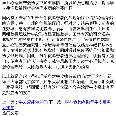
而且心理痛苦会诱发或加重病情，所以加强心理治疗，提高病
人生活质量同样是治疗本病的重要内容。
国内有关专家在对部分牛皮癣患者的常规治疗中增加心理治疗
的方案，并与一般的常规治疗组进行对照，结果表明，前者的
显效率、总有效率均明显高于后者，而复发率明显低于后者，
两组数据经统计学处理有显著性差异。国外专家的研究证实，
40%的牛皮癣皮损出现于患者情绪焦虑时，且病情在焦虑加
重。心理因素如紧张、情绪异常等促使皮肤感觉神经释放P物
质，刺激角质形成和细胞增殖，同时通过免疫系统异常加重和
诱发银屑病。因此，对牛皮癣患者进行心理治疗，讲解有关知
识，使患者正确认识疾病，减轻思想压力，改善心理状态，克
服心理障碍，去除危险因素，可加快皮损的消退。
以上就是介绍一些心理治疗对牛皮癣有帮助吗?对于这个问题
详细大家都很了解了。如果大家要想彻底治愈牛皮癣，那么就
一定要克服一些因素，只有这样大家才会在治疗牛皮癣上有着
更加显著的效果
上一篇：
牛皮癣能治好吗
下一篇：
哪些食物有助于牛皮癣患
者排毒
热门文章