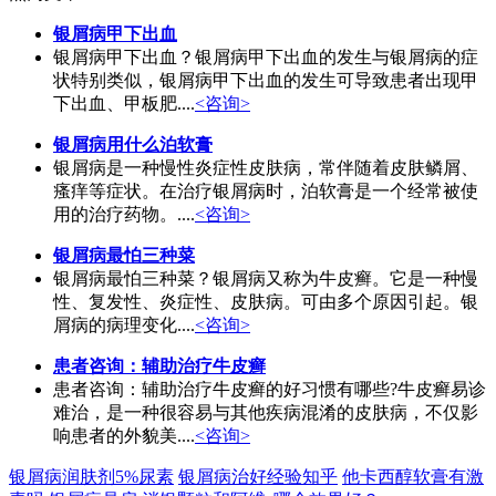
银屑病甲下出血
银屑病甲下出血？银屑病甲下出血的发生与银屑病的症
状特别类似，银屑病甲下出血的发生可导致患者出现甲
下出血、甲板肥....
<咨询>
银屑病用什么泊软膏
银屑病是一种慢性炎症性皮肤病，常伴随着皮肤鳞屑、
瘙痒等症状。在治疗银屑病时，泊软膏是一个经常被使
用的治疗药物。....
<咨询>
银屑病最怕三种菜
银屑病最怕三种菜？银屑病又称为牛皮癣。它是一种慢
性、复发性、炎症性、皮肤病。可由多个原因引起。银
屑病的病理变化....
<咨询>
患者咨询：辅助治疗牛皮癣
患者咨询：辅助治疗牛皮癣的好习惯有哪些?牛皮癣易诊
难治，是一种很容易与其他疾病混淆的皮肤病，不仅影
响患者的外貌美....
<咨询>
银屑病润肤剂5%尿素
银屑病治好经验知乎
他卡西醇软膏有激