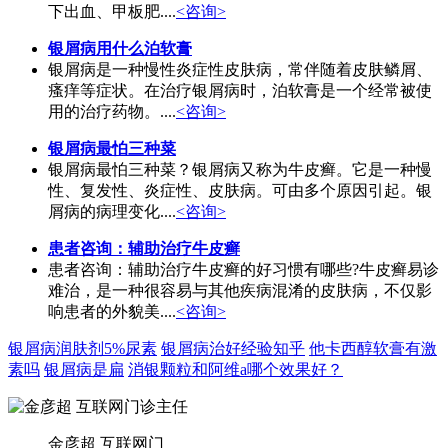
下出血、甲板肥....
<咨询>
银屑病用什么泊软膏
银屑病是一种慢性炎症性皮肤病，常伴随着皮肤鳞屑、
瘙痒等症状。在治疗银屑病时，泊软膏是一个经常被使
用的治疗药物。....
<咨询>
银屑病最怕三种菜
银屑病最怕三种菜？银屑病又称为牛皮癣。它是一种慢
性、复发性、炎症性、皮肤病。可由多个原因引起。银
屑病的病理变化....
<咨询>
患者咨询：辅助治疗牛皮癣
患者咨询：辅助治疗牛皮癣的好习惯有哪些?牛皮癣易诊
难治，是一种很容易与其他疾病混淆的皮肤病，不仅影
响患者的外貌美....
<咨询>
银屑病润肤剂5%尿素
银屑病治好经验知乎
他卡西醇软膏有激
素吗
银屑病是扁
消银颗粒和阿维a哪个效果好？
金彦超 互联网门