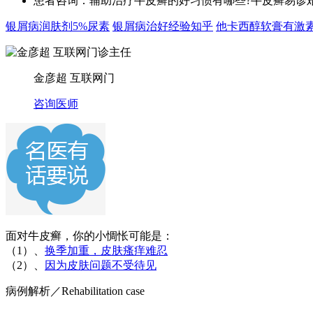
患者咨询：辅助治疗牛皮癣的好习惯有哪些?牛皮癣易诊难
银屑病润肤剂5%尿素
银屑病治好经验知乎
他卡西醇软膏有激
金彦超 互联网门
咨询医师
面对牛皮癣，你的小惆怅可能是：
（1）、
换季加重，皮肤瘙痒难忍
（2）、
因为皮肤问题不受待见
病例解析
／Rehabilitation case