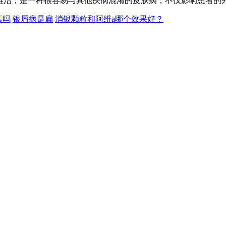
治，是一种很容易与其他疾病混淆的皮肤病，不仅影响患者的外貌美
素吗
银屑病是扁
消银颗粒和阿维a哪个效果好？